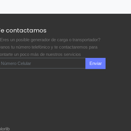
Te contactamos
Eres un posible generador de carga o transportador?
anos tu número telefónico y te contactaremos para
ontarte un poco más de nuestros servicios
Enviar
lorlib