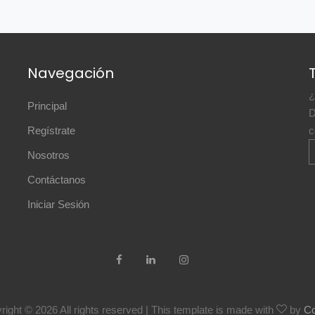
Navegación
¿
Principal
D
Regístrate
c
Nosotros
Contáctanos
Iniciar Sesión
right ©
2026 All rights reserved | This template is made with
by
Co