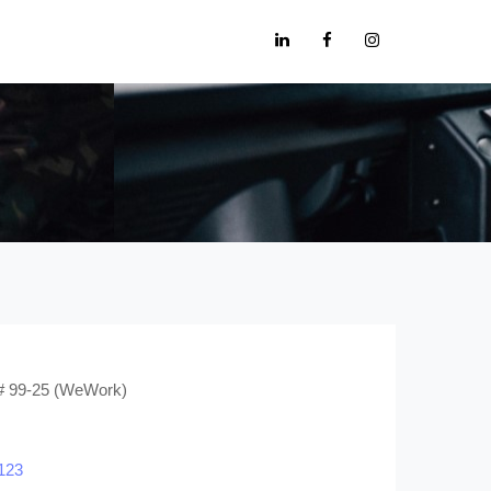
 # 99-25 (WeWork)
123